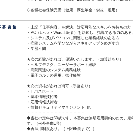
◇各種社会保険完備（健康・厚生年金・労災・雇用）
応募資
格
・上記「仕事内容」を解決、対応可能なスキルをお持ちの方
・PC（Excel・Word上級者）を熟知し、指導できる力のある
・システム及びパソコンに関連した業務経験のある方
・病院システムを学びながらスキルアップをめざす方
・学歴不問
★次の経験があれば、優遇いたします。（加算給あり）
・ヘルプデスク、ユーザーサポート経験
・病院関連のシステム業務経験
・電子カルテの運用、操作経験
★次の資格があれば尚可（手当あり）
・ITパスポート
・基本情報技術者
・応用情報技術者
・情報セキュリティマネジメント 他
－－－－－－－－－－－－－－－
◆当社の定年は60歳です。本募集は無期雇用契約のため、定
す。（例外事由1号）
◆再雇用制度あり。（上限65歳まで））