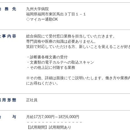
勤務
先
九州大学病院
福岡県福岡市東区馬出３丁目１－１
◇マイカー通勤OK
仕事内
容
総合病院にて受付窓口業務を担当していただきます。
専門資格や医療の知識は必要ありません。
笑顔で対応していただける方、新しいことを覚えることが好
・診断書各種文書の受付
・文書類の電子カルテへの取込スキャン
・その他上記に付随する業務
※その他、詳細は面接にてご説明いたします。働き方や業務
にお尋ねください。
雇用形
態
正社員
給
与
月給17万7,000円～18万6,000円
－－－－－－－－－－－－－－－
【試用期間】試用期間あり