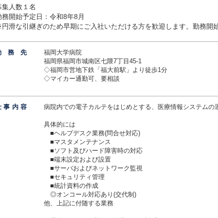
募集人数１名
勤務開始予定日：令和8年8月
※円滑な引継ぎのため早期にご入社いただける方を歓迎します。勤務開
勤務
先
福岡大学病院
福岡県福岡市城南区七隈7丁目45-1
◇福岡市営地下鉄「福大前駅」より徒歩1分
◇マイカー通勤可、要相談
仕事内
容
病院内での電子カルテをはじめとする、医療情報システムの
具体的には
■ヘルプデスク業務(問合せ対応)
■マスタメンテナンス
■ソフト及びハード障害時の対応
■端末設定および設置
■サーバおよびネットワーク監視
■セキュリティ管理
■統計資料の作成
◎オンコール対応あり(交代制)
他、上記に付随する業務