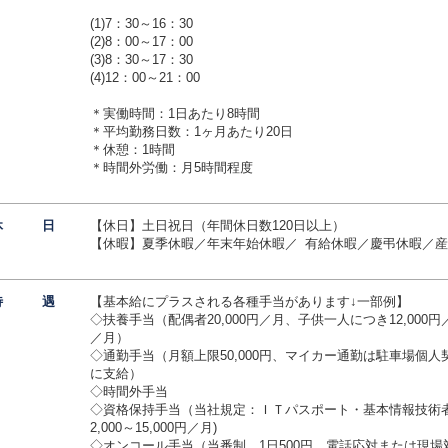
(1)7：30～16：30
(2)8：00～17：00
(3)8：30～17：30
(4)12：00～21：00
＊実働時間：1日あたり8時間
＊平均勤務日数：1ヶ月あたり20日
＊休憩：1時間
＊時間外労働：月5時間程度
休
日
【休日】土日祝日（年間休日数120日以上）
【休暇】夏季休暇／年末年始休暇／ 有給休暇／慶弔休暇／
待
遇
【基本給にプラスされる各種手当があります↓一部例】
◇扶養手当（配偶者20,000円／月、子供一人につき12,000円
／月）
◇通勤手当（月額上限50,000円、マイカー通勤は駐車場個人契
に支給）
◇時間外手当
◇資格保持手当（当社規定：ＩＴパスポート・基本情報技術
2,000～15,000円／月)
◇オンコール手当（当番制、1日500円、電話応対または現場