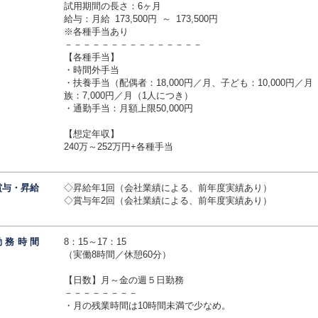
試用期間の長さ：6ヶ月
給与：月給 173,500円 ～ 173,500円
※各種手当あり
－－－－－－－－－－－－－－－
【各種手当】
・時間外手当
・扶養手当（配偶者：18,000円／月、子ども：10,000円
族：7,000円／月（1人につき）
・通勤手当：月額上限50,000円
【想定年収】
240万～252万円+各種手当
賞与・昇給
◇昇給年1回（会社業績による、前年度実績あり）
◇賞与年2回（会社業績による、前年度実績あり）
勤務時
間
8：15～17：15
（実働8時間／休憩60分）
【日数】月～金の週５日勤務
－－－－－－－－
・月の残業時間は10時間未満で少なめ。