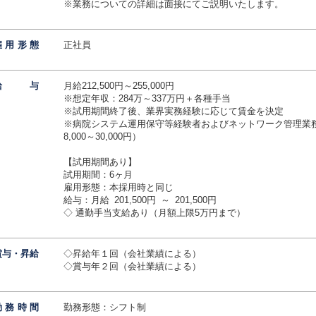
※業務についての詳細は面接にてご説明いたします。
雇用形
態
正社員
給
与
月給212,500円～255,000円
※想定年収：284万～337万円＋各種手当
※試用期間終了後、業界実務経験に応じて賃金を決定
※病院システム運用保守等経験者およびネットワーク管理業
8,000～30,000円）
【試用期間あり】
試用期間：6ヶ月
雇用形態：本採用時と同じ
給与：月給 201,500円 ～ 201,500円
◇ 通勤手当支給あり（月額上限5万円まで）
賞与・昇給
◇昇給年１回（会社業績による）
◇賞与年２回（会社業績による）
勤務時
間
勤務形態：シフト制